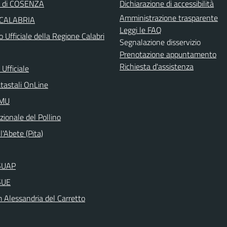
a di COSENZA
Dichiarazione di accessibilità
Amministrazione trasparente
 CALABRIA
Leggi le FAQ
o Ufficiale della Regione Calabri
Segnalazione disservizio
Prenotazione appuntamento
Richiesta d'assistenza
Ufficiale
atastali OnLine
IMU
ionale del Pollino
l'Abete (Pita)
aSUAP
SUE
Alessandria del Carretto