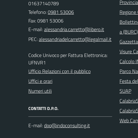
Provinci
01637140789
Telefono:
0981 53006
Regione
Fax: 0981 53006
Bollettin
E-mail:
a (BURC)
PEC:
Gazzetta 
Visure C
Codice Univoco per Fattura Elettronica:
Calcolo 
UFNVR1
Ufficio Relazioni con il pubblico
Parco Naz
Uffici e orari
Festa del
Numeri utili
SUAP
Calabri
CONTATTI D.P.O.
Calabria
Web Cam 
E-mail: