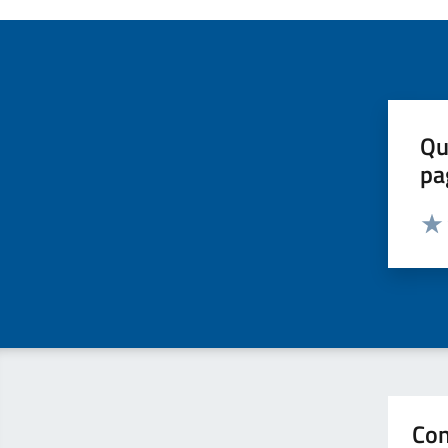
Qu
pa
Valut
Valu
Con