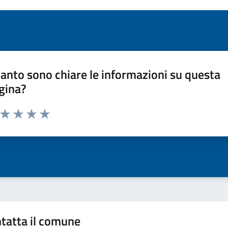
anto sono chiare le informazioni su questa
gina?
a da 1 a 5 stelle la pagina
ta 1 stelle su 5
Valuta 2 stelle su 5
Valuta 3 stelle su 5
Valuta 4 stelle su 5
Valuta 5 stelle su 5
tatta il comune