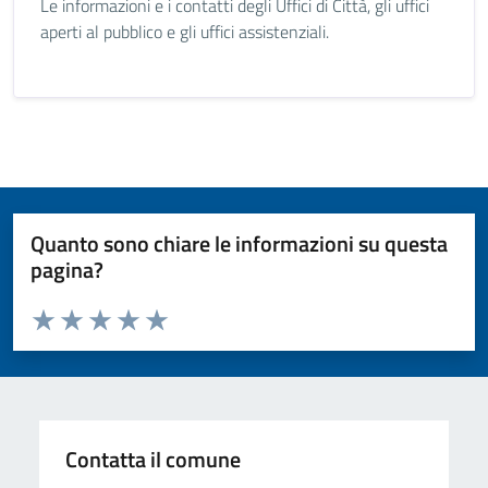
Le informazioni e i contatti degli Uffici di Città, gli uffici
aperti al pubblico e gli uffici assistenziali.
Quanto sono chiare le informazioni su questa
pagina?
Valuta da 1 a 5 stelle la pagina
Valuta 1 stelle su 5
Valuta 2 stelle su 5
Valuta 3 stelle su 5
Valuta 4 stelle su 5
Valuta 5 stelle su 5
Contatta il comune