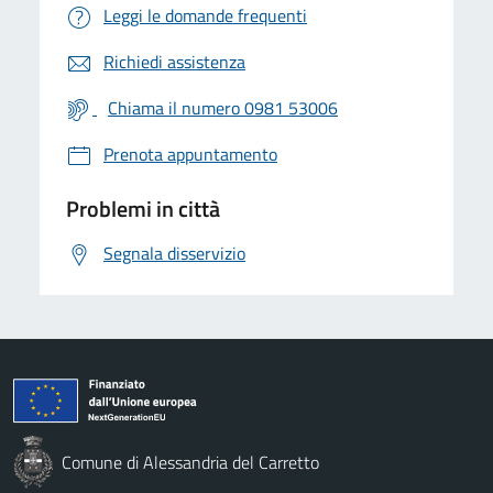
Leggi le domande frequenti
Richiedi assistenza
Chiama il numero 0981 53006
Prenota appuntamento
Problemi in città
Segnala disservizio
Comune di Alessandria del Carretto