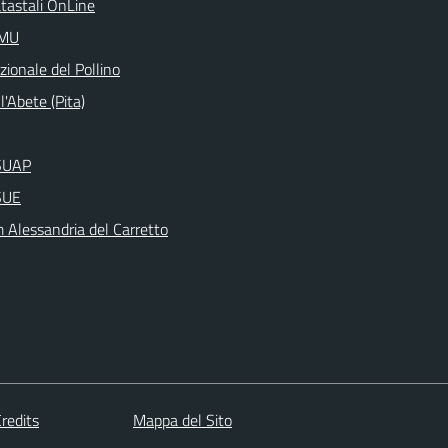
atastali OnLine
IMU
ionale del Pollino
l'Abete (Pita)
aSUAP
SUE
Alessandria del Carretto
redits
Mappa del Sito