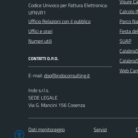
Visure C
Codice Univoco per Fattura Elettronica:
Calcolo 
UFNVR1
Ufficio Relazioni con il pubblico
Parco Naz
Uffici e orari
Festa del
Numeri utili
SUAP
Calabri
CONTATTI D.P.O.
Calabria
Web Cam 
E-mail:
Indo s.r.l.s.
SEDE LEGALE
Via G. Mancini 156 Cosenza
Dati monitoraggio
Servizi
C