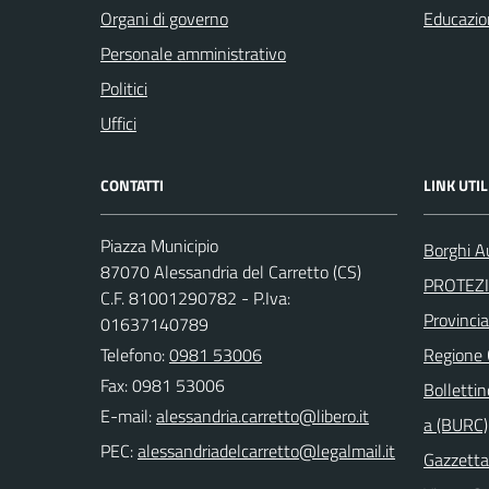
Organi di governo
Educazio
Personale amministrativo
Politici
Uffici
CONTATTI
LINK UTIL
Piazza Municipio
Borghi Au
87070 Alessandria del Carretto (CS)
PROTEZI
C.F. 81001290782 - P.Iva:
Provinci
01637140789
Telefono:
0981 53006
Regione
Fax: 0981 53006
Bollettin
E-mail:
a (BURC)
PEC:
Gazzetta 