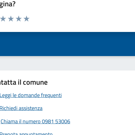
gina?
a da 1 a 5 stelle la pagina
ta 1 stelle su 5
Valuta 2 stelle su 5
Valuta 3 stelle su 5
Valuta 4 stelle su 5
Valuta 5 stelle su 5
tatta il comune
Leggi le domande frequenti
Richiedi assistenza
Chiama il numero 0981 53006
Prenota appuntamento