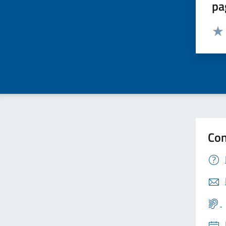
pa
Valut
Valu
Con