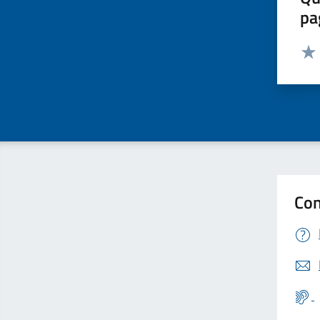
pa
Valut
Valu
Con