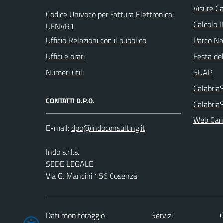
Visure C
Codice Univoco per Fattura Elettronica:
Calcolo 
UFNVR1
Ufficio Relazioni con il pubblico
Parco Naz
Uffici e orari
Festa del
Numeri utili
SUAP
Calabri
CONTATTI D.P.O.
Calabria
Web Cam 
E-mail:
Indo s.r.l.s.
SEDE LEGALE
Via G. Mancini 156 Cosenza
Dati monitoraggio
Servizi
C