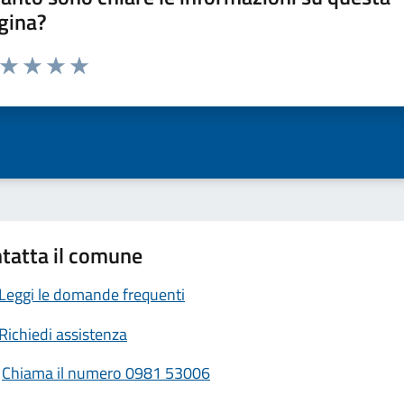
gina?
a da 1 a 5 stelle la pagina
ta 1 stelle su 5
Valuta 2 stelle su 5
Valuta 3 stelle su 5
Valuta 4 stelle su 5
Valuta 5 stelle su 5
tatta il comune
Leggi le domande frequenti
Richiedi assistenza
Chiama il numero 0981 53006