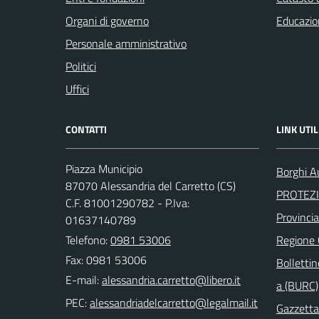
Organi di governo
Educazio
Personale amministrativo
Politici
Uffici
CONTATTI
LINK UTIL
Piazza Municipio
Borghi Au
87070 Alessandria del Carretto (CS)
PROTEZI
C.F. 81001290782 - P.Iva:
Provinci
01637140789
Telefono:
0981 53006
Regione
Fax: 0981 53006
Bollettin
E-mail:
a (BURC)
PEC:
Gazzetta 