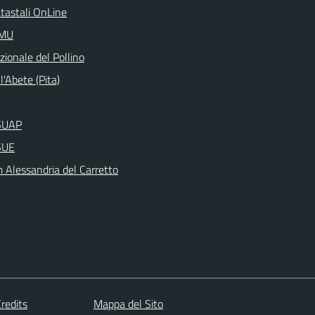
atastali OnLine
IMU
ionale del Pollino
l'Abete (Pita)
aSUAP
SUE
Alessandria del Carretto
redits
Mappa del Sito