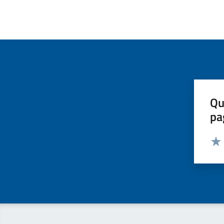
Qu
pa
Valut
Valu