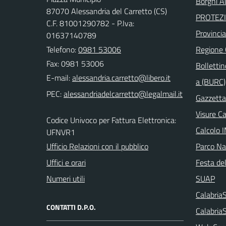
Borghi Au
87070 Alessandria del Carretto (CS)
PROTEZI
C.F. 81001290782 - P.Iva:
Provinci
01637140789
Telefono:
0981 53006
Regione
Fax: 0981 53006
Bollettin
E-mail:
a (BURC)
PEC:
Gazzetta 
Visure C
Codice Univoco per Fattura Elettronica:
Calcolo 
UFNVR1
Ufficio Relazioni con il pubblico
Parco Naz
Uffici e orari
Festa del
Numeri utili
SUAP
Calabri
CONTATTI D.P.O.
Calabria