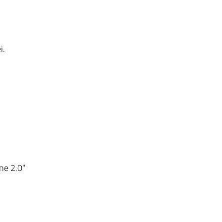
i.
ne 2.0"