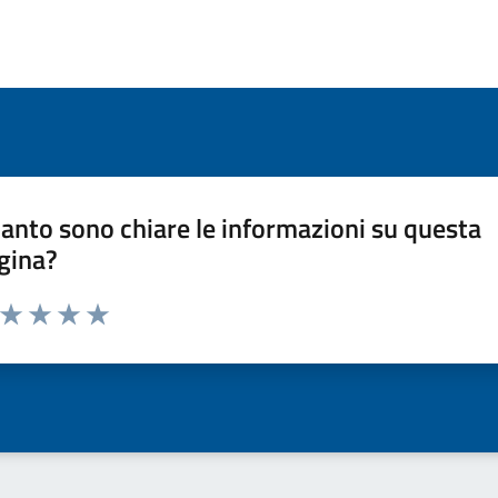
anto sono chiare le informazioni su questa
gina?
a da 1 a 5 stelle la pagina
ta 1 stelle su 5
Valuta 2 stelle su 5
Valuta 3 stelle su 5
Valuta 4 stelle su 5
Valuta 5 stelle su 5