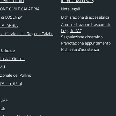
tentici dItalia
Informativa privacy
ONE CIVILE CALABRIA
Note legali
a di COSENZA
Dichiarazione di accessibilità
Amministrazione trasparente
 CALABRIA
Leggi le FAQ
o Ufficiale della Regione Calabri
Segnalazione disservizio
Prenotazione appuntamento
Richiesta d'assistenza
Ufficiale
atastali OnLine
IMU
ionale del Pollino
l'Abete (Pita)
aSUAP
SUE